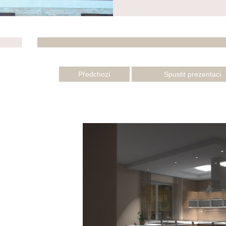
Předchozí
Spustit prezentaci