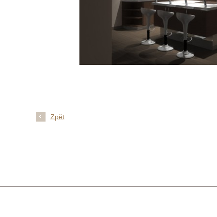
Zpět
Úvodní str