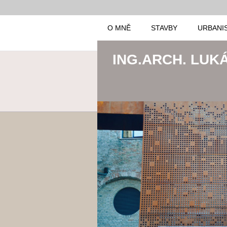
O MNĚ
STAVBY
URBANI
ING.ARCH. LUK