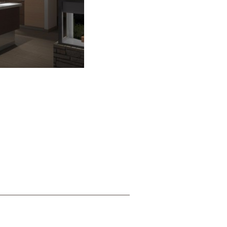
ánka
Tisk
Mapa stránek
RSS