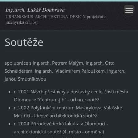
Ing.arch. Lukáš Doubrava
URBANISMUS-ARCHITEKTURA-DESIGN projekční a
inženýrská činnost
Soutěže
spolupráce s Ing.arch. Petrem Malým, Ing.arch. Otto
Schneiderem, Ing.arch. Vladimírem Palouškem, Ing.arch.
Janou Smutníkovou
r. 2001 Návrh přestavby a dostavby centr. části města
Olomouce "Centrum-jih" - urban. soutěž
r. 2002 Polyfunkční centrum Masarykova, Valašské
Meziříčí - ideově architektonická soutěž
r. 2004 Přírodovědecká fakulta v Olomouci -
architektonická soutěž (4. místo - odměna)