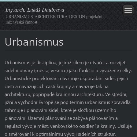
Ing.arch. Lukáš Doubrava
URBANISMUS-ARCHITEKTURA-DESIGN projekční a
inženýrská činnost
Urbanismus
Urbanismus je disciplína, jejímž cílem je utvářet a rozvíjet
sídelní útvary (města, vesnice) jako funkční a vyvážené celky.
Urbanistické projektování navrhuje uspořádání sídel, jejich
částí a navazujících částí krajiny a navazuje tak na
architekturu, popřípadě krajinnou architekturu. Ve střední,
jižní a východní Evropě se pod termín urbanismus zpravidla
zahrnuje i plánování sídel, které je složkou územního
plánování. Územní plánování se zabývá plánováním a
regulací vývoje měst, venkovského osídlení a krajiny. Usiluje
o směřování k optimálnímu vývoji sídelních struktur,