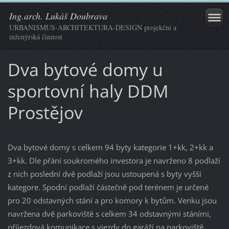
Ing.arch. Lukáš Doubrava
URBANISMUS-ARCHITEKTURA-DESIGN projekční a
inženýrská činnost
Dva bytové domy u
sportovní haly DDM
Prostějov
Dva bytové domy s celkem 94 byty kategorie 1+kk, 2+kk a
3+kk. Dle přání soukromého investora je navrženo 8 podlaží
z nich poslední dvě podlaží jsou ustoupená s byty vyšší
kategore. Spodní podlaží částečně pod terénem je určené
pro 20 odstavných stání a pro komory k bytům. Venku jsou
navržena dvě parkoviště s celkem 34 odstavnými stáními,
příjezdová komunikace s vjezdy do garáží na parkoviště.