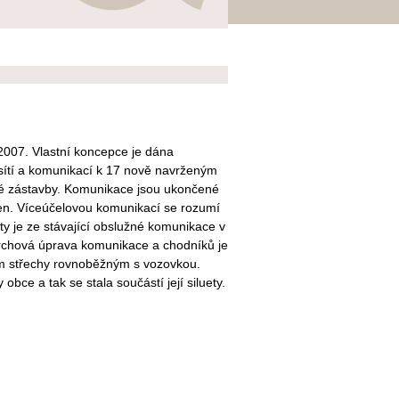
2007. Vlastní koncepce je dána
 sítí a komunikací k 17 nově navrženým
é zástavby. Komunikace jsou ukončené
en. Víceúčelovou komunikací se rozumí
ty je ze stávající obslužné komunikace v
vrchová úprava komunikace a chodníků je
m střechy rovnoběžným s vozovkou.
ce a tak se stala součástí její siluety.