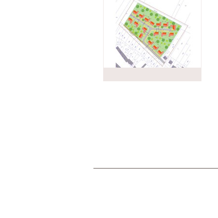
© 2010 Všechna práva vyhrazena.
Vytvořeno službou
Webnode