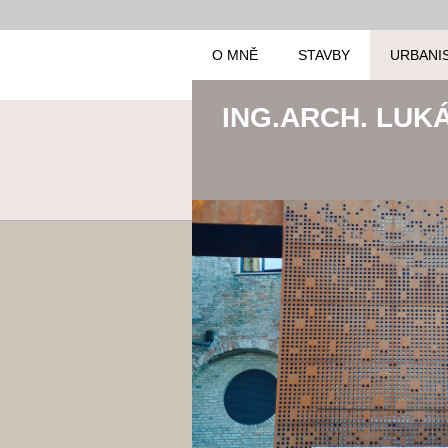
O MNĚ
STAVBY
URBANI
ING.ARCH. LUK