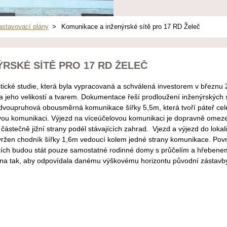
astavovací plány
>
Komunikace a inženýrské sítě pro 17 RD Želeč
RSKÉ SÍTĚ PRO 17 RD ŽELEČ
tické studie, která byla vypracovaná a schválená investorem v březnu 
a jeho velikostí a tvarem. Dokumentace řeší prodloužení inženýrských
voupruhová obousměrná komunikace šířky 5,5m, která tvoří páteř cel
vou komunikaci. Výjezd na víceúčelovou komunikaci je dopravně omez
ástečně jižní strany podél stávajících zahrad. Vjezd a výjezd do lokali
navržen chodník šířky 1,6m vedoucí kolem jedné strany komunikace. Po
ích budou stát pouze samostatné rodinné domy s průčelím a hřebene
na tak, aby odpovídala danému výškovému horizontu původní zástavby ob