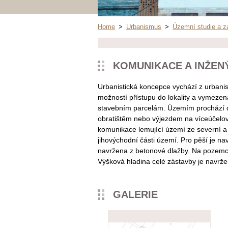
Home
>
Urbanismus
>
Územní studie a z
KOMUNIKACE A INŽENÝ
Urbanistická koncepce vychází z urbanis
možností přístupu do lokality a vymezen
stavebním parcelám. Územím prochází d
obratištěm nebo výjezdem na víceúčelo
komunikace lemující území ze severní a č
jihovýchodní části území. Pro pěší je 
navržena z betonové dlažby. Na pozemc
Výšková hladina celé zástavby je navrže
GALERIE